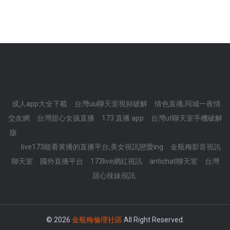
.
.
.
.
.
.
.
.
.
.
.
.
.
.
.
.
.
.
.
.
.
.
.
.
成人app大全下載
台灣uu聊天室視頻破解
情色直播,同城一夜情
交友網
台灣甜心女孩直播
173 直播 app
台灣ut聊天室手機破解
版
.
.
.
.
.
.
.
.
.
.
.
.
.
.
.
.
.
.
.
.
.
.
.
.
live173能看黃播的直播平台,美女視訊戀愛ing
金瓶梅影音視訊
聊天室
國外直播平台
173live網紅視訊
antichat聊天室
台灣
甜心辣妹視訊
© 2026
金瓶梅倫理社區
All Right Reserved.