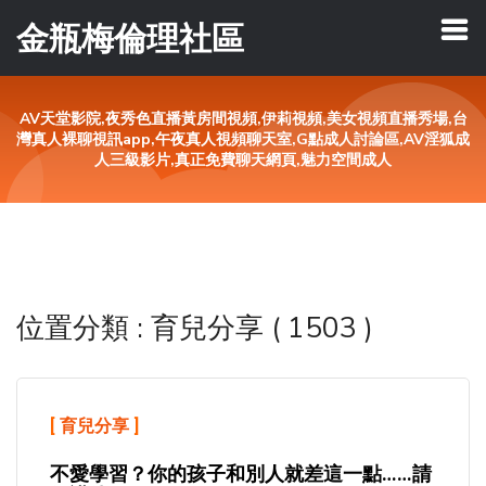
金瓶梅倫理社區
AV天堂影院,夜秀色直播黃房間視頻,伊莉視頻,美女視頻直播秀場,台
灣真人裸聊視訊app,午夜真人視頻聊天室,G點成人討論區,AV淫狐成
人三級影片,真正免費聊天網頁,魅力空間成人
位置分類 : 育兒分享 ( 1503 )
[
育兒分享
]
不愛學習？你的孩子和別人就差這一點……請