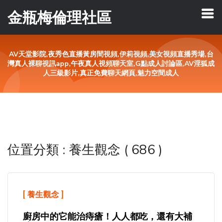
金瓶梅倫理社區
AV天堂影院,夜秀色直播黃房間視頻,伊莉視頻,美女視頻直播秀場,台
灣真人裸聊視訊app,午夜真人視頻聊天室,G點成人討論區,AV淫狐成
人三級影片,真正免費聊天網頁,魅力空間成人
位置分類 : 養生觀念 ( 686 )
[
養生觀念
]
廚房中的它能治痔瘡！人人都吃，還有大補