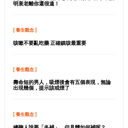
明衰老離你還很遠！
[
養生觀念
]
咳嗽不要亂吃藥 正確鎮咳最重要
[
養生觀念
]
壽命短的男人，吸煙後會有五個表現，無論
出現幾個，提示該戒煙了
[
養生觀念
]
總聽人說要「冬補」，但具體如何補呢？