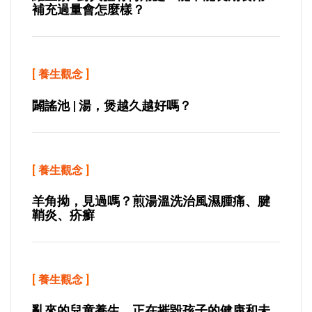
補充過量會怎麼樣？
[
養生觀念
]
闢謠池 | 湯，煲越久越好嗎？
[
養生觀念
]
羊角拗，見過嗎？煎湯溫洗治風濕腫痛、腱
鞘炎、疥癬
[
養生觀念
]
亂來的兒童養生，正在摧毀孩子的健康和未